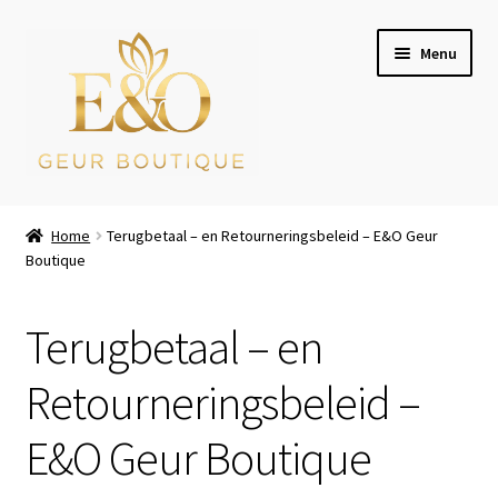
Ga
Ga
Menu
door
naar
naar
de
navigatie
inhoud
Wie zijn wij
Home
Terugbetaal – en Retourneringsbeleid – E&O Geur
Boutique
Winkel
Mijn account
Terugbetaal – en
Afrekenen
Retourneringsbeleid –
E&O Geur Boutique
Winkelwagen