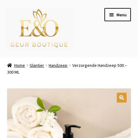
Ga
Ga
Menu
door
naar
naar
de
navigatie
inhoud
Wie zijn wij
Home
Glantier
Handzeep
Verzorgende Handzeep 500 –
300 ML
Winkel
Mijn account
Afrekenen
Winkelwagen