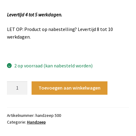
Levertijd 4 tot 5 werkdagen.
LET OP: Product op nabestelling? Levertijd 8 tot 10
werkdagen.
2 op voorraad (kan nabesteld worden)
Verzorgende
Toevoegen aan winkelwagen
Handzeep
500
-
300
Artikelnummer:
handzeep 500
Categorie:
Handzeep
ML
aantal