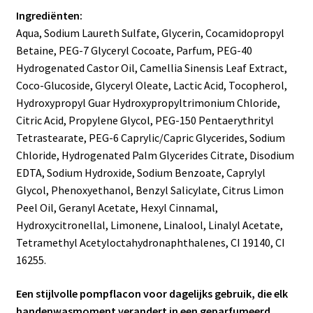
Ingrediënten:
Aqua, Sodium Laureth Sulfate, Glycerin, Cocamidopropyl
Betaine, PEG-7 Glyceryl Cocoate, Parfum, PEG-40
Hydrogenated Castor Oil, Camellia Sinensis Leaf Extract,
Coco-Glucoside, Glyceryl Oleate, Lactic Acid, Tocopherol,
Hydroxypropyl Guar Hydroxypropyltrimonium Chloride,
Citric Acid, Propylene Glycol, PEG-150 Pentaerythrityl
Tetrastearate, PEG-6 Caprylic/Capric Glycerides, Sodium
Chloride, Hydrogenated Palm Glycerides Citrate, Disodium
EDTA, Sodium Hydroxide, Sodium Benzoate, Caprylyl
Glycol, Phenoxyethanol, Benzyl Salicylate, Citrus Limon
Peel Oil, Geranyl Acetate, Hexyl Cinnamal,
Hydroxycitronellal, Limonene, Linalool, Linalyl Acetate,
Tetramethyl Acetyloctahydronaphthalenes, CI 19140, CI
16255.
Een stijlvolle pompflacon voor dagelijks gebruik, die elk
handenwasmoment verandert in een geparfumeerd