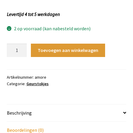
Levertijd 4 tot 5 werkdagen
2 op voorraad (kan nabesteld worden)
Sfeerverdeler
Toevoegen aan winkelwagen
Amore
-
vanille
en
Artikelnummer:
amore
Categorie:
Geurstokjes
karamel
aantal
Beschrijving
Beoordelingen (0)