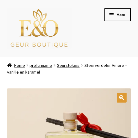
Ga
Ga
Menu
door
naar
naar
de
navigatie
inhoud
Wie zijn wij
Home
profumiamo
Geurstokjes
Sfeerverdeler Amore –
vanille en karamel
Winkel
Mijn account
Afrekenen
Winkelwagen