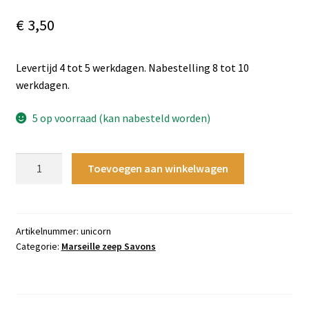
€
3,50
Levertijd 4 tot 5 werkdagen. Nabestelling 8 tot 10
werkdagen.
5 op voorraad (kan nabesteld worden)
Savonnette
Toevoegen aan winkelwagen
Marseillaise
Unicorn
Glitter
Zeep
Artikelnummer:
unicorn
Categorie:
Marseille zeep Savons
–
125g
aantal