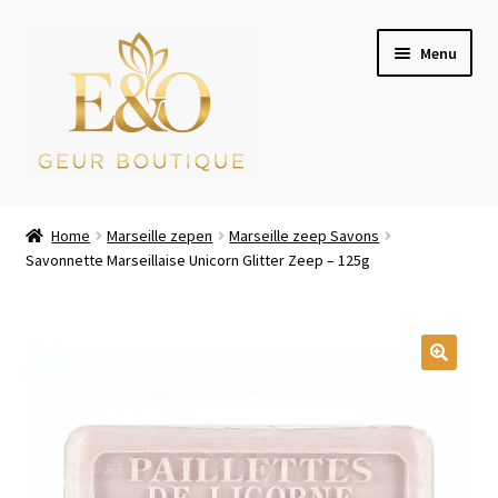
Ga
Ga
Menu
door
naar
naar
de
navigatie
inhoud
Wie zijn wij
Home
Marseille zepen
Marseille zeep Savons
Savonnette Marseillaise Unicorn Glitter Zeep – 125g
Winkel
Mijn account
Afrekenen
Winkelwagen