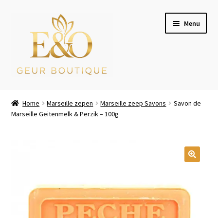
Ga
Ga
Menu
door
naar
naar
de
navigatie
inhoud
Wie zijn wij
Home
Marseille zepen
Marseille zeep Savons
Savon de
Marseille Geitenmelk & Perzik – 100g
Winkel
Mijn account
Afrekenen
Winkelwagen