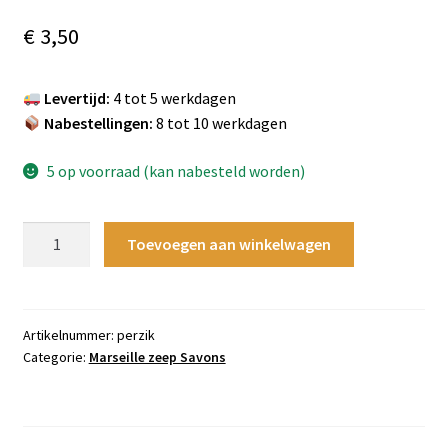
€
3,50
Levertijd:
4 tot 5 werkdagen
Nabestellingen:
8 tot 10 werkdagen
5 op voorraad (kan nabesteld worden)
Savon
Toevoegen aan winkelwagen
de
Marseille
Geitenmelk
&
Artikelnummer:
perzik
Categorie:
Marseille zeep Savons
Perzik
–
100g
aantal