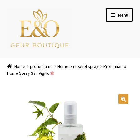
Ga
Ga
Menu
door
naar
naar
de
navigatie
inhoud
Wie zijn wij
Home
profumiamo
Home en textiel spray
Profumiamo
Home Spray San Vigilio
Winkel
Mijn account
Afrekenen
Winkelwagen