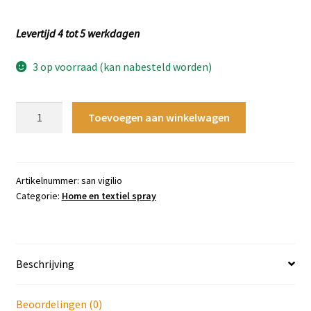
Levertijd 4 tot 5 werkdagen
3 op voorraad (kan nabesteld worden)
Profumiamo
Toevoegen aan winkelwagen
Home
Spray
San
Vigilio
Artikelnummer:
san vigilio
Categorie:
Home en textiel spray
aantal
Beschrijving
Beoordelingen (0)