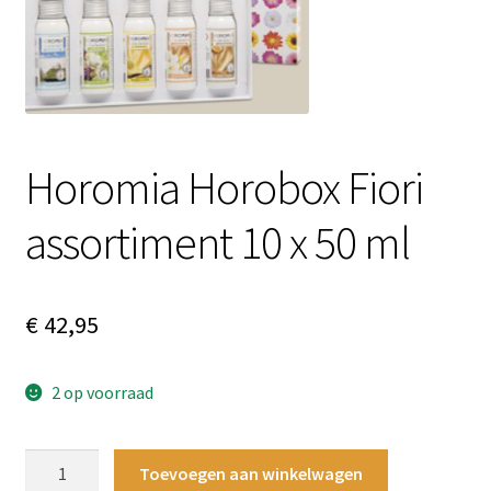
Contactgegevens
Afspraak maken
Horomia Horobox Fiori
assortiment 10 x 50 ml
€
42,95
2 op voorraad
Horomia
Toevoegen aan winkelwagen
Horobox