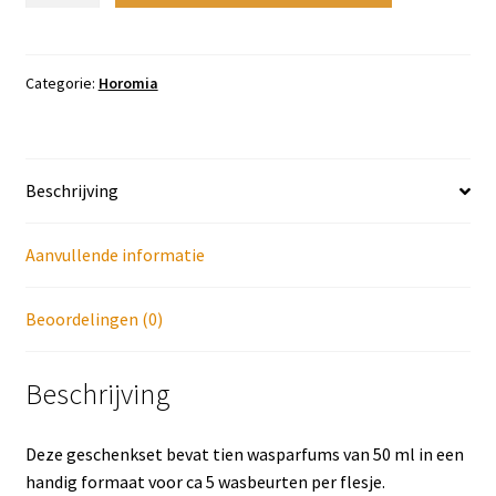
Fiori
assortiment
10
Categorie:
Horomia
x
50
ml
Beschrijving
aantal
Aanvullende informatie
Beoordelingen (0)
Beschrijving
Deze geschenkset bevat tien wasparfums van 50 ml in een
handig formaat voor ca 5 wasbeurten per flesje.