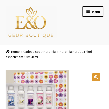
Ga
Ga
Menu
door
naar
naar
de
navigatie
inhoud
Wie zijn wij
Home
Cadeau set
Horomia
Horomia Horobox Fiori
assortiment 10 x 50 ml
Winkel
Mijn account
Afrekenen
Winkelwagen