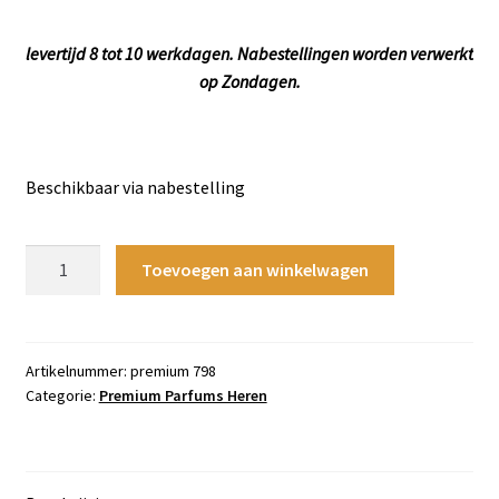
levertijd 8 tot 10 werkdagen. Nabestellingen worden verwerkt
op Zondagen.
Beschikbaar via nabestelling
Glantier
Toevoegen aan winkelwagen
Premium
798
-
Aromatisch
Artikelnummer:
premium 798
Categorie:
Premium Parfums Heren
aantal