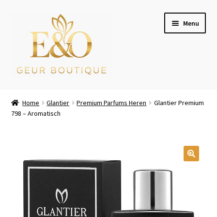
Ga
Ga
Menu
door
naar
naar
de
navigatie
inhoud
Wie zijn wij
Home
Glantier
Premium Parfums Heren
Glantier Premium
798 – Aromatisch
Winkel
Mijn account
Afrekenen
Winkelwagen