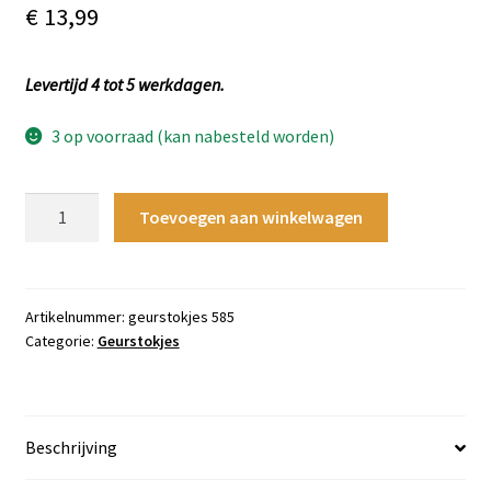
€
13,99
Levertijd 4 tot 5 werkdagen.
3 op voorraad (kan nabesteld worden)
Geurstokjes
Toevoegen aan winkelwagen
585
-
100
ml
Artikelnummer:
geurstokjes 585
Categorie:
Geurstokjes
aantal
Beschrijving