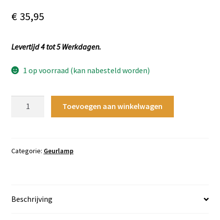
€
35,95
Levertijd 4 tot 5 Werkdagen.
1 op voorraad (kan nabesteld worden)
Donkere
Toevoegen aan winkelwagen
kant
van
de
maan
Categorie:
Geurlamp
Geurlamp
-
L10B10H15,5CM
Beschrijving
aantal