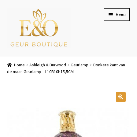
Ga
Ga
Menu
door
naar
naar
de
navigatie
inhoud
Wie zijn wij
Home
Ashleigh & Burwood
Geurlamp
Donkere kant van
de maan Geurlamp – L10B10H15,5CM
Winkel
Mijn account
Afrekenen
Winkelwagen