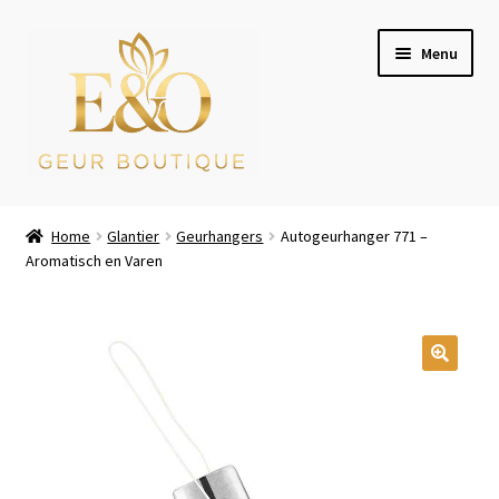
Ga
Ga
Menu
door
naar
naar
de
navigatie
inhoud
Wie zijn wij
Home
Glantier
Geurhangers
Autogeurhanger 771 –
Aromatisch en Varen
Winkel
Mijn account
Afrekenen
Winkelwagen