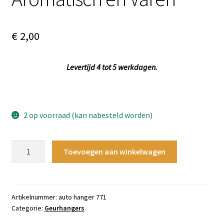
€
2,00
Levertijd 4 tot 5 werkdagen.
2 op voorraad (kan nabesteld worden)
Autogeurhanger
Toevoegen aan winkelwagen
771
-
Aromatisch
en
Artikelnummer:
auto hanger 771
Categorie:
Geurhangers
Varen
aantal